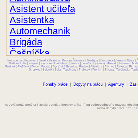
Asistent učiteľa
Asistentka
Automechanik
Brigáda
Čašníčka
Bánovce nad Bebravou
Čašník
|
Banská Bystrica
|
Banská Štiavnica
|
Bardejov
|
Bratislava
|
Brezno
|
Bytča
|
Košice-okolie
|
Krupina
|
Kysucké Nové Mesto
|
Levice
|
Levoča
|
Liptovský Mikuláš
|
Lučenec
|
Mal
Pezinok
|
Piešťany
|
Poltár
|
Poprad
|
Považská Bystrica
|
Prešov
|
Prievidza
|
Púchov
|
Revúca
|
Rimav
Stropkov
|
Svidník
|
Šaľa
|
Topoľčany
|
Trebišov
|
Trenčín
|
Trnava
|
Turčianske Tepli
Elektrikár
Farmaceut
Ponuky práce
|
Dopyty na prácu
|
Agentúry
|
Zasi
Fyzioterapeut
webový portál ponúka inzerciu ponúk a dopytov práce. Plnú zodpovednosť o pravosti obsahu
Grafik
alebo dopytu práce bez uda
Chemik
Chyžná