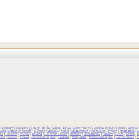
|
Bardejov
|
Bratislava
|
Brezno
|
Bytča
|
Čadca
|
Detva
|
Dolný Kubín
|
Dunajská Streda
|
Galanta
|
Gelnica
voča
|
Liptovský Mikuláš
|
Lučenec
|
Malacky
|
Martin
|
Medzilaborce
|
Michalovce
|
Myjava
|
Námestovo
|
N
ov
|
Prievidza
|
Púchov
|
Revúca
|
Rimavská Sobota
|
Rožňava
|
Ružomberok
|
Sabinov
|
Senec
|
Senica
|
S
išov
|
Trenčín
|
Trnava
|
Turčianske Teplice
|
Tvrdošín
|
Veľký Krtíš
|
Vranov nad Topľou
|
Zlaté Moravce
|
Z