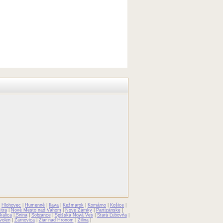
|
Hlohovec
|
Humenné
|
Ilava
|
Kežmarok
|
Komárno
|
Košice
|
itra
|
Nové Mesto nad Váhom
|
Nové Zámky
|
Partizánske
|
kalica
|
Snina
|
Sobrance
|
Spišská Nová Ves
|
Stará Ľubovňa
|
volen
|
Žarnovica
|
Žiar nad Hronom
|
Žilina
|