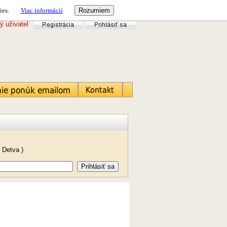
ies.
Viac informácií
ý uživatel
 Detva )