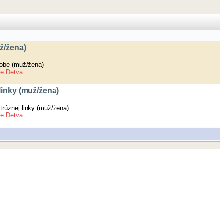
ž/žena)
obe (muž/žena)
ne
Detva
linky (muž/žena)
rúznej linky (muž/žena)
ne
Detva