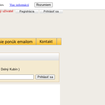
ies.
Viac informácií
ý uživatel
.
 Dolný Kubín )