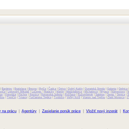
|
Bardejov
|
Bratislava
|
Brezno
|
Bytča
|
Čadca
|
Detva
|
Dolný Kubín
|
Dunajská Streda
|
Galanta
|
Gelnica
voča
|
Liptovský Mikuláš
|
Lučenec
|
Malacky
|
Martin
|
Medzilaborce
|
Michalovce
|
Myjava
|
Námestovo
|
N
ov
|
Prievidza
|
Púchov
|
Revúca
|
Rimavská Sobota
|
Rožňava
|
Ružomberok
|
Sabinov
|
Senec
|
Senica
|
S
išov
|
Trenčín
|
Trnava
|
Turčianske Teplice
|
Tvrdošín
|
Veľký Krtíš
|
Vranov nad Topľou
|
Zlaté Moravce
|
Z
 na prácu
|
Agentúry
|
Zasielanie ponúk práce
|
Vložiť nový inzerát
|
Kon