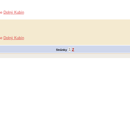
ne
Dolný Kubín
ne
Dolný Kubín
1
2
Stránky