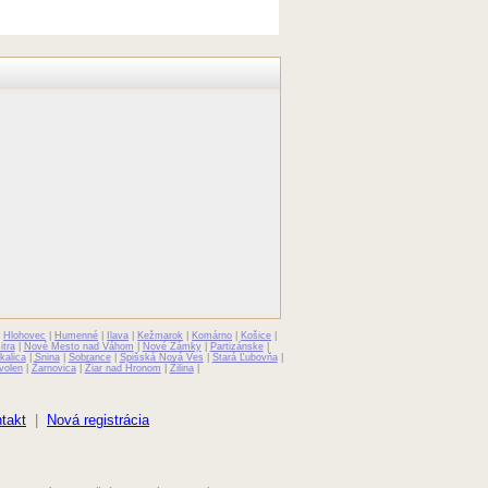
|
Hlohovec
|
Humenné
|
Ilava
|
Kežmarok
|
Komárno
|
Košice
|
itra
|
Nové Mesto nad Váhom
|
Nové Zámky
|
Partizánske
|
kalica
|
Snina
|
Sobrance
|
Spišská Nová Ves
|
Stará Ľubovňa
|
volen
|
Žarnovica
|
Žiar nad Hronom
|
Žilina
|
takt
|
Nová registrácia