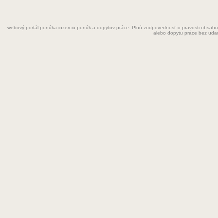
Fyzioterapeut
webový portál ponúka inzerciu ponúk a dopytov práce. Plnú zodpovednosť o pravosti obsahu
Grafik
alebo dopytu práce bez uda
Chemik
Chyžná
Inštalatér
Kaderníčka
Kozmetička
Krajčírka
Kuchár
Kuchárka
Kurier
Laborant