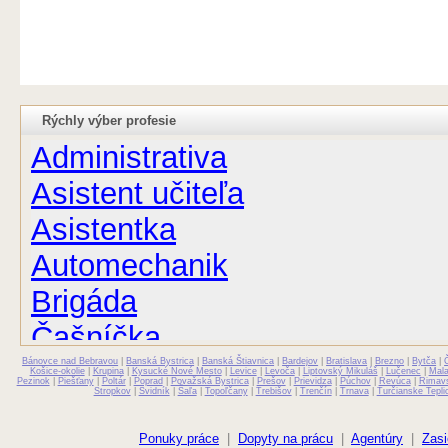
Rýchly výber profesie
Administrativa
Asistent učiteľa
Asistentka
Automechanik
Brigáda
Čašníčka
Bánovce nad Bebravou
Čašník
|
Banská Bystrica
|
Banská Štiavnica
|
Bardejov
|
Bratislava
|
Brezno
|
Bytča
|
Košice-okolie
|
Krupina
|
Kysucké Nové Mesto
|
Levice
|
Levoča
|
Liptovský Mikuláš
|
Lučenec
|
Mal
Pezinok
|
Piešťany
|
Poltár
|
Poprad
|
Považská Bystrica
|
Prešov
|
Prievidza
|
Púchov
|
Revúca
|
Rimav
Stropkov
|
Svidník
|
Šaľa
|
Topoľčany
|
Trebišov
|
Trenčín
|
Trnava
|
Turčianske Tepli
Elektrikár
Farmaceut
Ponuky práce
|
Dopyty na prácu
|
Agentúry
|
Zasi