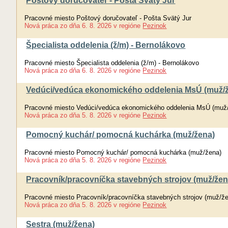
Poštový doručovateľ - Pošta Svätý Jur
Pracovné miesto Poštový doručovateľ - Pošta Svätý Jur
Nová práca
zo dňa
6. 8. 2026
v regióne
Pezinok
Špecialista oddelenia (ž/m) - Bernolákovo
Pracovné miesto Špecialista oddelenia (ž/m) - Bernolákovo
Nová práca
zo dňa
6. 8. 2026
v regióne
Pezinok
Vedúci/vedúca ekonomického oddelenia MsÚ (muž/
Pracovné miesto Vedúci/vedúca ekonomického oddelenia MsÚ (muž
Nová práca
zo dňa
5. 8. 2026
v regióne
Pezinok
Pomocný kuchár/ pomocná kuchárka (muž/žena)
Pracovné miesto Pomocný kuchár/ pomocná kuchárka (muž/žena)
Nová práca
zo dňa
5. 8. 2026
v regióne
Pezinok
Pracovník/pracovníčka stavebných strojov (muž/žen
Pracovné miesto Pracovník/pracovníčka stavebných strojov (muž/ž
Nová práca
zo dňa
5. 8. 2026
v regióne
Pezinok
Sestra (muž/žena)