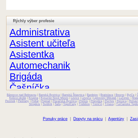
Rýchly výber profesie
Administrativa
Asistent učiteľa
Asistentka
Automechanik
Brigáda
Čašníčka
Bánovce nad Bebravou
Čašník
|
Banská Bystrica
|
Banská Štiavnica
|
Bardejov
|
Bratislava
|
Brezno
|
Bytča
|
Košice-okolie
|
Krupina
|
Kysucké Nové Mesto
|
Levice
|
Levoča
|
Liptovský Mikuláš
|
Lučenec
|
Mal
Pezinok
|
Piešťany
|
Poltár
|
Poprad
|
Považská Bystrica
|
Prešov
|
Prievidza
|
Púchov
|
Revúca
|
Rimav
Stropkov
|
Svidník
|
Šaľa
|
Topoľčany
|
Trebišov
|
Trenčín
|
Trnava
|
Turčianske Tepli
Elektrikár
Farmaceut
Ponuky práce
|
Dopyty na prácu
|
Agentúry
|
Zasi
Fyzioterapeut