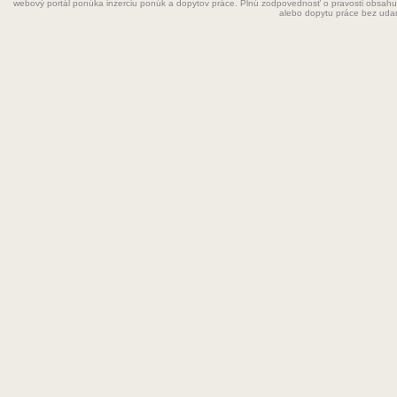
webový portál ponúka inzerciu ponúk a dopytov práce. Plnú zodpovednosť o pravosti obsahu
Grafik
alebo dopytu práce bez uda
Chemik
Chyžná
Inštalatér
Kaderníčka
Kozmetička
Krajčírka
Kuchár
Kuchárka
Kurier
Laborant
Lekár