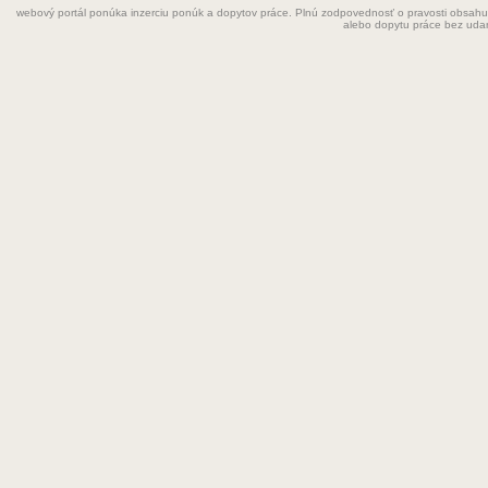
webový portál ponúka inzerciu ponúk a dopytov práce. Plnú zodpovednosť o pravosti obsahu
Grafik
alebo dopytu práce bez uda
Chemik
Chyžná
Inštalatér
Kaderníčka
Kozmetička
Krajčírka
Kuchár
Kuchárka
Kurier
Laborant
Lekár