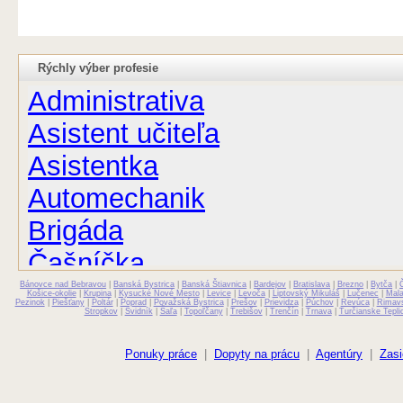
Rýchly výber profesie
Administrativa
Asistent učiteľa
Asistentka
Automechanik
Brigáda
Čašníčka
Bánovce nad Bebravou
Čašník
|
Banská Bystrica
|
Banská Štiavnica
|
Bardejov
|
Bratislava
|
Brezno
|
Bytča
|
Košice-okolie
|
Krupina
|
Kysucké Nové Mesto
|
Levice
|
Levoča
|
Liptovský Mikuláš
|
Lučenec
|
Mal
Pezinok
|
Piešťany
|
Poltár
|
Poprad
|
Považská Bystrica
|
Prešov
|
Prievidza
|
Púchov
|
Revúca
|
Rimav
Stropkov
|
Svidník
|
Šaľa
|
Topoľčany
|
Trebišov
|
Trenčín
|
Trnava
|
Turčianske Tepli
Elektrikár
Farmaceut
Ponuky práce
|
Dopyty na prácu
|
Agentúry
|
Zasi
Fyzioterapeut