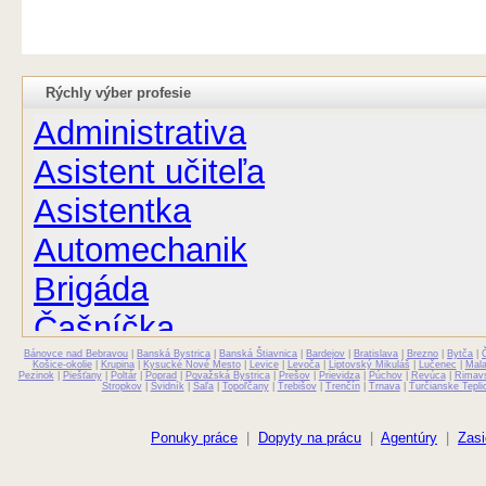
Rýchly výber profesie
Administrativa
Asistent učiteľa
Asistentka
Automechanik
Brigáda
Čašníčka
Bánovce nad Bebravou
Čašník
|
Banská Bystrica
|
Banská Štiavnica
|
Bardejov
|
Bratislava
|
Brezno
|
Bytča
|
Košice-okolie
|
Krupina
|
Kysucké Nové Mesto
|
Levice
|
Levoča
|
Liptovský Mikuláš
|
Lučenec
|
Mal
Pezinok
|
Piešťany
|
Poltár
|
Poprad
|
Považská Bystrica
|
Prešov
|
Prievidza
|
Púchov
|
Revúca
|
Rimav
Stropkov
|
Svidník
|
Šaľa
|
Topoľčany
|
Trebišov
|
Trenčín
|
Trnava
|
Turčianske Tepli
Elektrikár
Farmaceut
Ponuky práce
|
Dopyty na prácu
|
Agentúry
|
Zasi
Fyzioterapeut