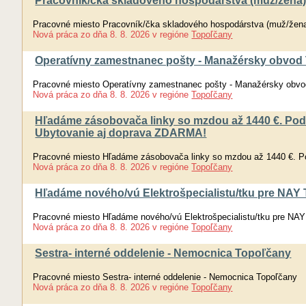
Pracovník/čka skladového hospodárstva (muž/žena
Pracovné miesto Pracovník/čka skladového hospodárstva (muž/žen
Nová práca
zo dňa
8. 8. 2026
v regióne
Topoľčany
Operatívny zamestnanec pošty - Manažérsky obvod 
Pracovné miesto Operatívny zamestnanec pošty - Manažérsky obvod
Nová práca
zo dňa
8. 8. 2026
v regióne
Topoľčany
Hľadáme zásobovača linky so mzdou až 1440 €. Pod
Ubytovanie aj doprava ZDARMA!
Pracovné miesto Hľadáme zásobovača linky so mzdou až 1440 €. P
Nová práca
zo dňa
8. 8. 2026
v regióne
Topoľčany
Hľadáme nového/vú Elektrošpecialistu/tku pre NAY T
Pracovné miesto Hľadáme nového/vú Elektrošpecialistu/tku pre NAY 
Nová práca
zo dňa
8. 8. 2026
v regióne
Topoľčany
Sestra- interné oddelenie - Nemocnica Topoľčany
Pracovné miesto Sestra- interné oddelenie - Nemocnica Topoľčany
Nová práca
zo dňa
8. 8. 2026
v regióne
Topoľčany