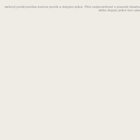
webový portál ponúka inzerciu ponúk a dopytov práce. Plnú zodpovednosť o pravosti obsahu
Grafik
alebo dopytu práce bez uda
Chemik
Chyžná
Inštalatér
Kaderníčka
Kozmetička
Krajčírka
Kuchár
Kuchárka
Kurier
Laborant
Lekár