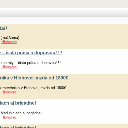
ena)
 (muž/žena)
e
Hlohovec
 – čistá práca s dopravou! ! !
ontroly – čistá práca s dopravou! ! !
e
Hlohovec
nika v Hlohovci, mzda od 1800€
ktrotechnika v Hlohovci, mzda od 1800€
e
Hlohovec
iach aj brigádne!
Maduniciach aj brigádne!
e
Hlohovec