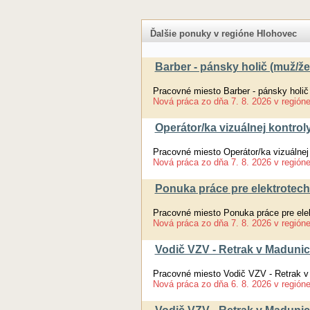
Ďalšie ponuky v regióne Hlohovec
Barber - pánsky holič (muž/ž
Pracovné miesto Barber - pánsky holič
Nová práca
zo dňa
7. 8. 2026
v región
Operátor/ka vizuálnej kontroly
Pracovné miesto Operátor/ka vizuálnej k
Nová práca
zo dňa
7. 8. 2026
v región
Ponuka práce pre elektrotech
Pracovné miesto Ponuka práce pre ele
Nová práca
zo dňa
7. 8. 2026
v región
Vodič VZV - Retrak v Madunic
Pracovné miesto Vodič VZV - Retrak v 
Nová práca
zo dňa
6. 8. 2026
v región