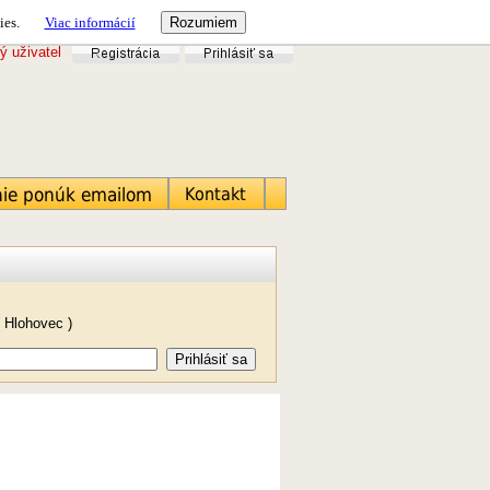
ies.
Viac informácií
ý uživatel
 Hlohovec )