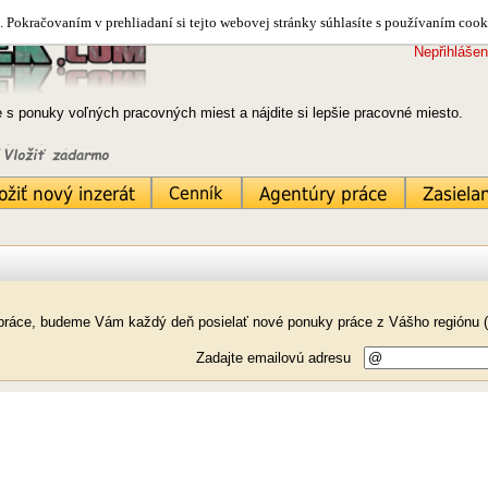
 Pokračovaním v prehliadaní si tejto webovej stránky súhlasíte s používaním cook
Nepřihlášen
e s ponuky voľných pracovných miest a nájdite si lepšie pracovné miesto.
k práce, budeme Vám každý deň posielať nové ponuky práce z Vášho regiónu (
Zadajte emailovú adresu