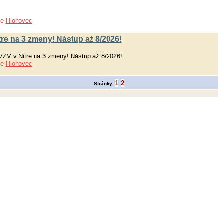
ne
Hlohovec
tre na 3 zmeny! Nástup až 8/2026!
VZV v Nitre na 3 zmeny! Nástup až 8/2026!
ne
Hlohovec
1
2
Stránky