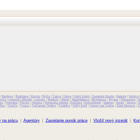
|
Bardejov
|
Bratislava
|
Brezno
|
Bytča
|
Čadca
|
Detva
|
Dolný Kubín
|
Dunajská Streda
|
Galanta
|
Gelnica
voča
|
Liptovský Mikuláš
|
Lučenec
|
Malacky
|
Martin
|
Medzilaborce
|
Michalovce
|
Myjava
|
Námestovo
|
N
ov
|
Prievidza
|
Púchov
|
Revúca
|
Rimavská Sobota
|
Rožňava
|
Ružomberok
|
Sabinov
|
Senec
|
Senica
|
S
išov
|
Trenčín
|
Trnava
|
Turčianske Teplice
|
Tvrdošín
|
Veľký Krtíš
|
Vranov nad Topľou
|
Zlaté Moravce
|
Z
 na prácu
|
Agentúry
|
Zasielanie ponúk práce
|
Vložiť nový inzerát
|
Kon