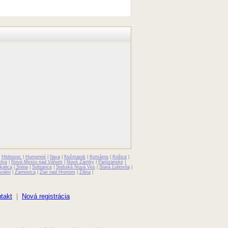
|
Hlohovec
|
Humenné
|
Ilava
|
Kežmarok
|
Komárno
|
Košice
|
itra
|
Nové Mesto nad Váhom
|
Nové Zámky
|
Partizánske
|
kalica
|
Snina
|
Sobrance
|
Spišská Nová Ves
|
Stará Ľubovňa
|
volen
|
Žarnovica
|
Žiar nad Hronom
|
Žilina
|
takt
|
Nová registrácia