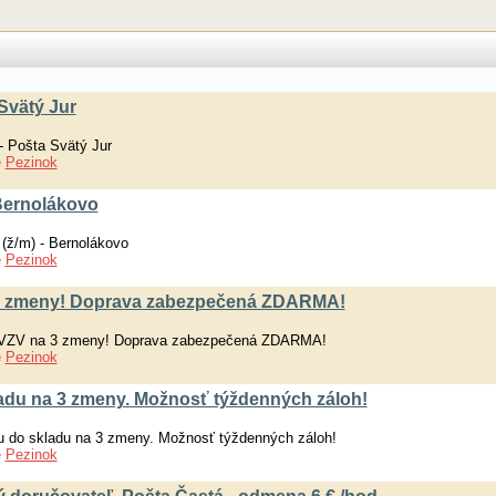
Svätý Jur
- Pošta Svätý Jur
e
Pezinok
 Bernolákovo
 (ž/m) - Bernolákovo
e
Pezinok
 3 zmeny! Doprava zabezpečená ZDARMA!
a VZV na 3 zmeny! Doprava zabezpečená ZDARMA!
e
Pezinok
ladu na 3 zmeny. Možnosť týždenných záloh!
u do skladu na 3 zmeny. Možnosť týždenných záloh!
e
Pezinok