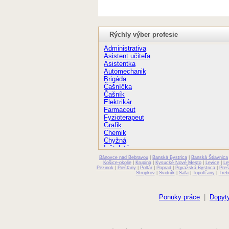
Rýchly výber profesie
Administrativa
Asistent učiteľa
Asistentka
Automechanik
Brigáda
Čašníčka
Čašník
Elektrikár
Farmaceut
Fyzioterapeut
Grafik
Chemik
Chyžná
Inštalatér
Kaderníčka
Bánovce nad Bebravou
|
Banská Bystrica
|
Banská Štiavnica
Kozmetička
Košice-okolie
|
Krupina
|
Kysucké Nové Mesto
|
Levice
|
Le
Pezinok
|
Piešťany
|
Poltár
|
Poprad
|
Považská Bystrica
|
Preš
Krajčírka
Stropkov
|
Svidník
|
Šaľa
|
Topoľčany
|
Treb
Kuchár
Kuchárka
Kurier
Ponuky práce
|
Dopyty
Laborant
Lekár
Masér
Murár