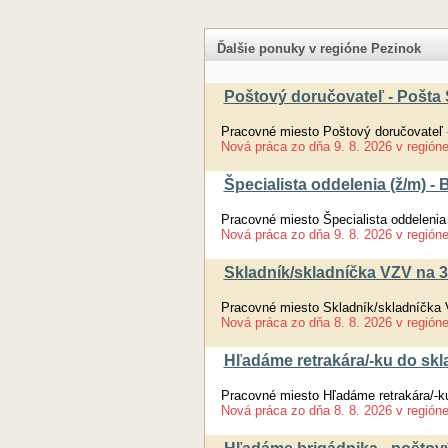
Ďalšie ponuky v regióne Pezinok
Poštový doručovateľ - Pošta 
Pracovné miesto Poštový doručovateľ 
Nová práca
zo dňa
9. 8. 2026
v región
Špecialista oddelenia (ž/m) -
Pracovné miesto Špecialista oddelenia
Nová práca
zo dňa
9. 8. 2026
v región
Skladník/skladníčka VZV na
Pracovné miesto Skladník/skladníčk
Nová práca
zo dňa
8. 8. 2026
v región
Hľadáme retrakára/-ku do sk
Pracovné miesto Hľadáme retrakára/-k
Nová práca
zo dňa
8. 8. 2026
v región