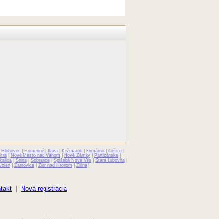
|
Hlohovec
|
Humenné
|
Ilava
|
Kežmarok
|
Komárno
|
Košice
|
itra
|
Nové Mesto nad Váhom
|
Nové Zámky
|
Partizánske
|
kalica
|
Snina
|
Sobrance
|
Spišská Nová Ves
|
Stará Ľubovňa
|
volen
|
Žarnovica
|
Žiar nad Hronom
|
Žilina
|
takt
|
Nová registrácia