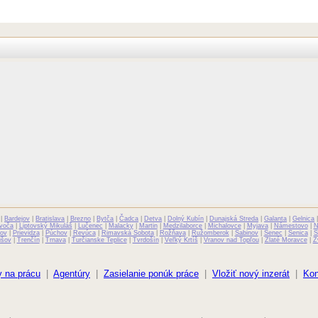
|
Bardejov
|
Bratislava
|
Brezno
|
Bytča
|
Čadca
|
Detva
|
Dolný Kubín
|
Dunajská Streda
|
Galanta
|
Gelnica
voča
|
Liptovský Mikuláš
|
Lučenec
|
Malacky
|
Martin
|
Medzilaborce
|
Michalovce
|
Myjava
|
Námestovo
|
N
ov
|
Prievidza
|
Púchov
|
Revúca
|
Rimavská Sobota
|
Rožňava
|
Ružomberok
|
Sabinov
|
Senec
|
Senica
|
S
išov
|
Trenčín
|
Trnava
|
Turčianske Teplice
|
Tvrdošín
|
Veľký Krtíš
|
Vranov nad Topľou
|
Zlaté Moravce
|
Z
 na prácu
|
Agentúry
|
Zasielanie ponúk práce
|
Vložiť nový inzerát
|
Kon