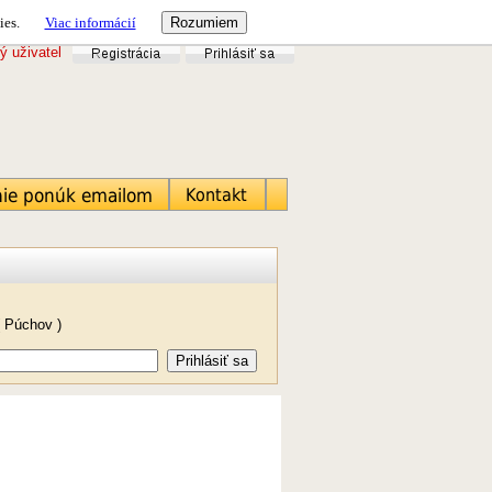
ies.
Viac informácií
ý uživatel
( Púchov )