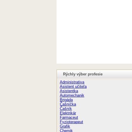
Rýchly výber profesie
Administrativa
Asistent učiteľa
Asistentka
Automechanik
Brigáda
Čašníčka
Čašník
Elektrikár
Farmaceut
Fyzioterapeut
Grafik
Chemik