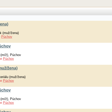
ena)
k (muž/žena)
e
Púchov
Púchov
 (m/ž), Púchov
ne
Púchov
muž/žena)
eriálu (muž/žena)
ne
Púchov
Púchov
 (m/ž), Púchov
ne
Púchov