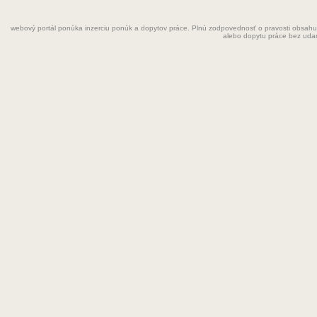
Fyzioterapeut
webový portál ponúka inzerciu ponúk a dopytov práce. Plnú zodpovednosť o pravosti obsahu
Grafik
alebo dopytu práce bez uda
Chemik
Chyžná
Inštalatér
Kaderníčka
Kozmetička
Krajčírka
Kuchár
Kuchárka
Kurier
Laborant