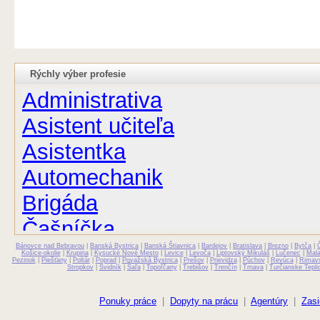
Rýchly výber profesie
Administrativa
Asistent učiteľa
Asistentka
Automechanik
Brigáda
Čašníčka
Bánovce nad Bebravou
Čašník
|
Banská Bystrica
|
Banská Štiavnica
|
Bardejov
|
Bratislava
|
Brezno
|
Bytča
|
Košice-okolie
|
Krupina
|
Kysucké Nové Mesto
|
Levice
|
Levoča
|
Liptovský Mikuláš
|
Lučenec
|
Mal
Pezinok
|
Piešťany
|
Poltár
|
Poprad
|
Považská Bystrica
|
Prešov
|
Prievidza
|
Púchov
|
Revúca
|
Rimav
Stropkov
|
Svidník
|
Šaľa
|
Topoľčany
|
Trebišov
|
Trenčín
|
Trnava
|
Turčianske Tepli
Elektrikár
Farmaceut
Ponuky práce
|
Dopyty na prácu
|
Agentúry
|
Zasi