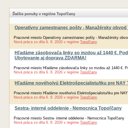
Ďalšie ponuky v regióne Topoľčany
Operatívny zamestnanec pošty - Manažérsky obvod 
Pracovné miesto Operatívny zamestnanec pošty - Manažérsky obvod
Nová práca
zo dňa
6. 8. 2026
v regióne
Topoľčany
Hľadáme zásobovača linky so mzdou až 1440 €. Pod
Ubytovanie aj doprava ZDARMA!
Pracovné miesto Hľadáme zásobovača linky so mzdou až 1440 €. P
Nová práca
zo dňa
6. 8. 2026
v regióne
Topoľčany
Hľadáme nového/vú Elektrošpecialistu/tku pre NAY T
Pracovné miesto Hľadáme nového/vú Elektrošpecialistu/tku pre NAY 
Nová práca
zo dňa
6. 8. 2026
v regióne
Topoľčany
Sestra- interné oddelenie - Nemocnica Topoľčany
Pracovné miesto Sestra- interné oddelenie - Nemocnica Topoľčany
Nová práca
zo dňa
6. 8. 2026
v regióne
Topoľčany