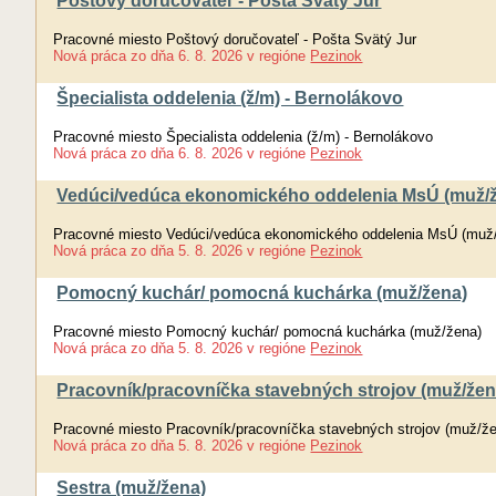
Poštový doručovateľ - Pošta Svätý Jur
Pracovné miesto Poštový doručovateľ - Pošta Svätý Jur
Nová práca
zo dňa
6. 8. 2026
v regióne
Pezinok
Špecialista oddelenia (ž/m) - Bernolákovo
Pracovné miesto Špecialista oddelenia (ž/m) - Bernolákovo
Nová práca
zo dňa
6. 8. 2026
v regióne
Pezinok
Vedúci/vedúca ekonomického oddelenia MsÚ (muž/
Pracovné miesto Vedúci/vedúca ekonomického oddelenia MsÚ (muž
Nová práca
zo dňa
5. 8. 2026
v regióne
Pezinok
Pomocný kuchár/ pomocná kuchárka (muž/žena)
Pracovné miesto Pomocný kuchár/ pomocná kuchárka (muž/žena)
Nová práca
zo dňa
5. 8. 2026
v regióne
Pezinok
Pracovník/pracovníčka stavebných strojov (muž/žen
Pracovné miesto Pracovník/pracovníčka stavebných strojov (muž/ž
Nová práca
zo dňa
5. 8. 2026
v regióne
Pezinok
Sestra (muž/žena)