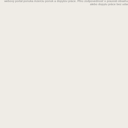
webový portál ponúka inzerciu ponúk a dopytov práce. Plnú zodpovednosť o pravosti obsahu
Grafik
alebo dopytu práce bez uda
Chemik
Chyžná
Inštalatér
Kaderníčka
Kozmetička
Krajčírka
Kuchár
Kuchárka
Kurier
Laborant
Lekár