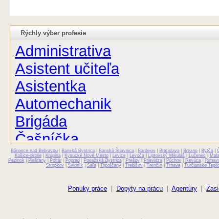
Rýchly výber profesie
Administrativa
Asistent učiteľa
Asistentka
Automechanik
Brigáda
Čašníčka
Bánovce nad Bebravou
Čašník
|
Banská Bystrica
|
Banská Štiavnica
|
Bardejov
|
Bratislava
|
Brezno
|
Bytča
|
Košice-okolie
|
Krupina
|
Kysucké Nové Mesto
|
Levice
|
Levoča
|
Liptovský Mikuláš
|
Lučenec
|
Mal
Pezinok
|
Piešťany
|
Poltár
|
Poprad
|
Považská Bystrica
|
Prešov
|
Prievidza
|
Púchov
|
Revúca
|
Rimav
Stropkov
|
Svidník
|
Šaľa
|
Topoľčany
|
Trebišov
|
Trenčín
|
Trnava
|
Turčianske Tepli
Elektrikár
Farmaceut
Ponuky práce
|
Dopyty na prácu
|
Agentúry
|
Zasi
Fyzioterapeut