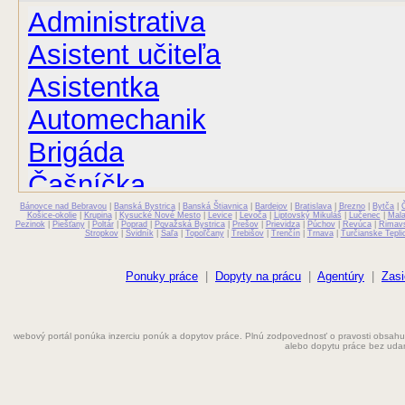
Administrativa
Asistent učiteľa
Asistentka
Automechanik
Brigáda
Čašníčka
Bánovce nad Bebravou
Čašník
|
Banská Bystrica
|
Banská Štiavnica
|
Bardejov
|
Bratislava
|
Brezno
|
Bytča
|
Košice-okolie
|
Krupina
|
Kysucké Nové Mesto
|
Levice
|
Levoča
|
Liptovský Mikuláš
|
Lučenec
|
Mal
Pezinok
|
Piešťany
|
Poltár
|
Poprad
|
Považská Bystrica
|
Prešov
|
Prievidza
|
Púchov
|
Revúca
|
Rimav
Stropkov
|
Svidník
|
Šaľa
|
Topoľčany
|
Trebišov
|
Trenčín
|
Trnava
|
Turčianske Tepli
Elektrikár
Farmaceut
Ponuky práce
|
Dopyty na prácu
|
Agentúry
|
Zasi
Fyzioterapeut
webový portál ponúka inzerciu ponúk a dopytov práce. Plnú zodpovednosť o pravosti obsahu
Grafik
alebo dopytu práce bez uda
Chemik