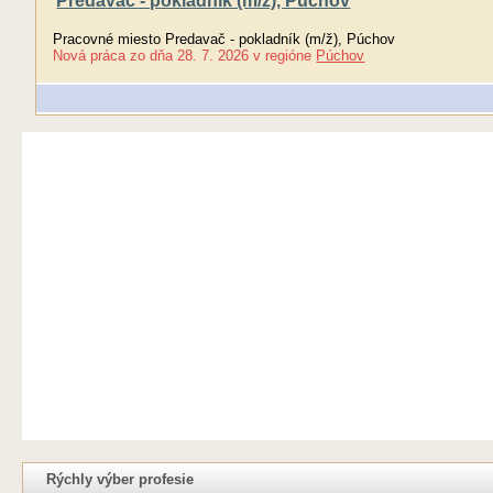
Predavač - pokladník (m/ž), Púchov
Pracovné miesto Predavač - pokladník (m/ž), Púchov
Nová práca
zo dňa
28. 7. 2026
v regióne
Púchov
Rýchly výber profesie