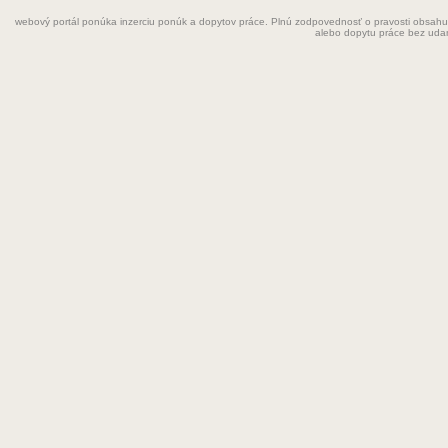
webový portál ponúka inzerciu ponúk a dopytov práce. Plnú zodpovednosť o pravosti obsahu
Grafik
alebo dopytu práce bez uda
Chemik
Chyžná
Inštalatér
Kaderníčka
Kozmetička
Krajčírka
Kuchár
Kuchárka
Kurier
Laborant
Lekár