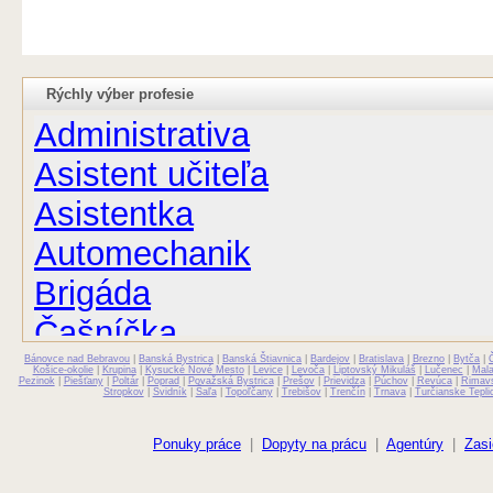
Rýchly výber profesie
Administrativa
Asistent učiteľa
Asistentka
Automechanik
Brigáda
Čašníčka
Bánovce nad Bebravou
Čašník
|
Banská Bystrica
|
Banská Štiavnica
|
Bardejov
|
Bratislava
|
Brezno
|
Bytča
|
Košice-okolie
|
Krupina
|
Kysucké Nové Mesto
|
Levice
|
Levoča
|
Liptovský Mikuláš
|
Lučenec
|
Mal
Pezinok
|
Piešťany
|
Poltár
|
Poprad
|
Považská Bystrica
|
Prešov
|
Prievidza
|
Púchov
|
Revúca
|
Rimav
Stropkov
|
Svidník
|
Šaľa
|
Topoľčany
|
Trebišov
|
Trenčín
|
Trnava
|
Turčianske Tepli
Elektrikár
Farmaceut
Ponuky práce
|
Dopyty na prácu
|
Agentúry
|
Zasi
Fyzioterapeut